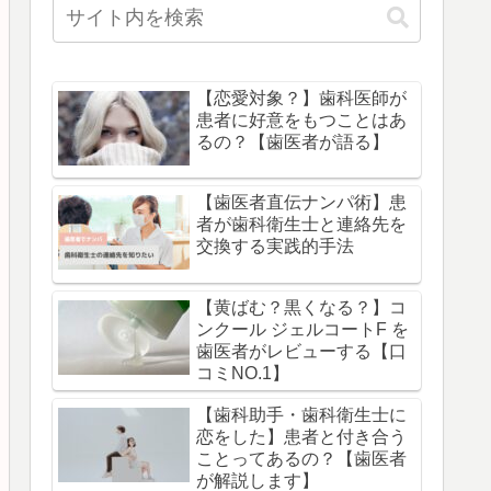
【恋愛対象？】歯科医師が
患者に好意をもつことはあ
るの？【歯医者が語る】
【歯医者直伝ナンパ術】患
者が歯科衛生士と連絡先を
交換する実践的手法
【黄ばむ？黒くなる？】コ
ンクール ジェルコートF を
歯医者がレビューする【口
コミNO.1】
【歯科助手・歯科衛生士に
恋をした】患者と付き合う
ことってあるの？【歯医者
が解説します】