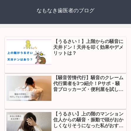
なもなき歯医者のブログ
【うるさい！】上階からの騒音に
天井ドン！天井を叩く効果やデメ
リットは？
【騒音苦情代行】騒音のクレーム
代行業者を3つ紹介！Pサポ・騒
音ブロッカーズ・便利屋を試した
結果は？
【うるさい】上の階のマンション
住人からの騒音・振動で頭がおか
しくなりそうになった私がおすす