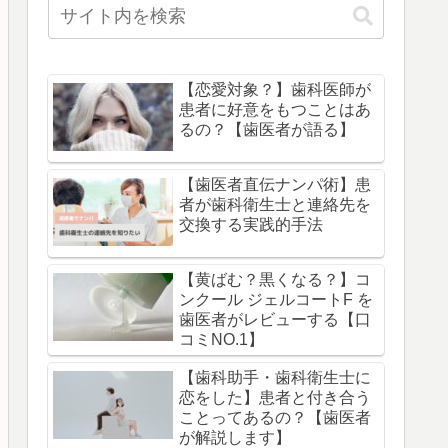
【恋愛対象？】歯科医師が
患者に好意をもつことはあ
るの？【歯医者が語る】
【歯医者直伝ナンパ術】患
者が歯科衛生士と連絡先を
交換する実践的手法
【黄ばむ？黒くなる？】コ
ンクール ジェルコートF を
歯医者がレビューする【口
コミNO.1】
【歯科助手・歯科衛生士に
恋をした】患者と付き合う
ことってあるの？【歯医者
が解説します】