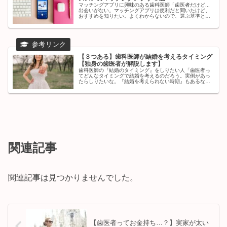
マッチングアプリに興味のある歯科医師「歯医者だけど...
出会いがない。マッチングアプリは便利だと聞いたけど、
おすすめを知りたい。よくわからないので、選ぶ基準とか
特徴をおしえてほしい。」本記事ではこういった疑問にこ
たえます。マッチングアプリに...
【３つある】歯科医師が結婚を考えるタイミング
【独身の歯医者が解説します】
歯科医師の『結婚のタイミング』をしりたい人「歯医者っ
てどんなタイミングで結婚を考えるのだろう。実例があっ
たらしりたいな。『結婚を考えられない時期』もあるなら
教えてほしい。」本記事ではこういった疑問にこたえま
す。歯医者と付き合っている人の中に...
関連記事
関連記事は見つかりませんでした。
【歯医者ってお金持ち…？】実家が太い