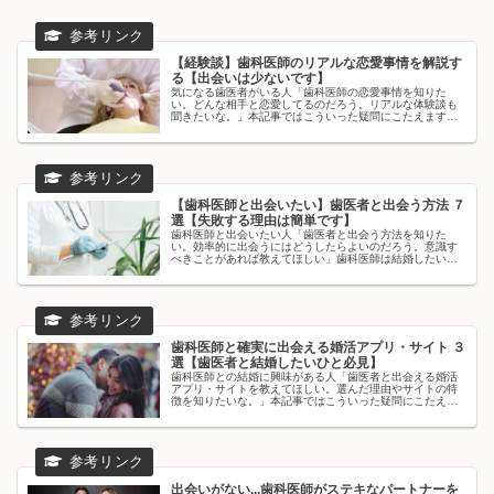
【経験談】歯科医師のリアルな恋愛事情を解説す
る【出会いは少ないです】
気になる歯医者がいる人「歯科医師の恋愛事情を知りた
い。どんな相手と恋愛してるのだろう。リアルな体験談も
聞きたいな。」本記事ではこういった疑問にこたえます。
✔︎ 本記事の内容・歯科医師のリアルな恋愛事情・歯科医師
が恋愛する相手・歯科医師はモテ...
【歯科医師と出会いたい】歯医者と出会う方法 ７
選【失敗する理由は簡単です】
歯科医師と出会いたい人「歯医者と出会う方法を知りた
い。効率的に出会うにはどうしたらよいのだろう。意識す
べきことがあれば教えてほしい」歯科医師は結婚したい職
業第３位...というデータもあるように、歯科医師と出会い
たい...と希望する人は多いで...
歯科医師と確実に出会える婚活アプリ・サイト ３
選【歯医者と結婚したいひと必見】
歯科医師との結婚に興味がある人「歯医者と出会える婚活
アプリ・サイトを教えてほしい。選んだ理由やサイトの特
徴を知りたいな。」本記事ではこういった疑問にこたえま
す。✔︎ 本記事の内容・歯科医師と確実に出会える婚活アプ
リ・サイト ３選・失敗しない...
出会いがない...歯科医師がステキなパートナーを