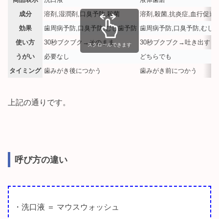
成分
溶剤,湿潤剤,口臭予防,殺菌
溶剤,殺菌,抗炎症,血行促進
効果
歯周病予防,口臭予防,むし歯予防
歯周病予防,口臭予防,むし
使い方
30秒ブクブク→そのまま
30秒ブクブク→吐き出す→
スクロールできます
うがい
必要なし
どちらでも
タイミング
歯みがき後につかう
歯みがき前につかう
上記の通りです。
呼び方の違い
・洗口液 ＝ マウスウォッシュ