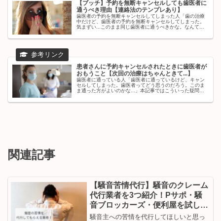
【ブッチ】予約を無断キャンセルしても歯医者に
通うべき理由【連絡法のテンプレあり】
歯医者の予約を無断キャンセルしてしまった人「歯の治療
中だけど、歯医者の予約を無断キャンセルしてしまった。
気まずい...このまま同じ歯医者に通うべきかな。なんて連
絡したらよいのだろう」本記事ではこういった疑問にこた
えます。歯医者を予約していた...
患者さんに予約キャンセルされたときに歯医者が
おもうこと【次回の治療はちゃんときて...】
歯医者に通っている人「歯医者に通っているけど、キャン
セルしてしまった。歯医者ってどう思うのだろう。このま
ま通った方がよいのかな...」本記事ではこういった疑問に
こたえます。歯の治療で通っている患者さんが、歯医者の
予約をキャンセルしてしまうケ...
関連記事
【騒音苦情代行】騒音のクレーム
代行業者を3つ紹介！Pサポ・騒
音ブロッカーズ・便利屋を試した
結果は？
騒音主への苦情を代行してほしいと思っ