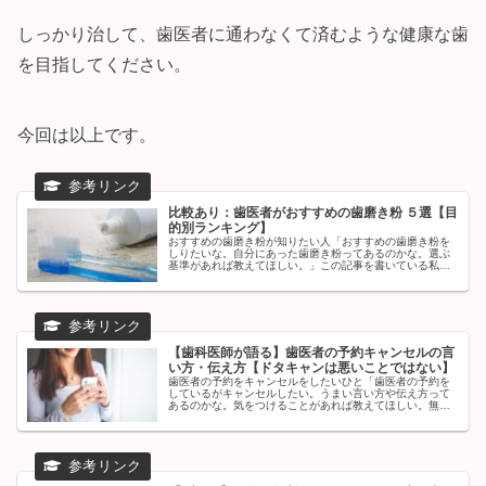
しっかり治して、歯医者に通わなくて済むような健康な歯
を目指してください。
今回は以上です。
比較あり：歯医者がおすすめの歯磨き粉 ５選【目
的別ランキング】
おすすめの歯磨き粉が知りたい人「おすすめの歯磨き粉を
しりたいな。自分にあった歯磨き粉ってあるのかな。選ぶ
基準があれば教えてほしい。」この記事を書いている私は
歯科医師です。口は「食べる」「笑う」「話す」といっ
た、生きるために必要な身体の機能で...
【歯科医師が語る】歯医者の予約キャンセルの言
い方・伝え方【ドタキャンは悪いことではない】
歯医者の予約をキャンセルをしたいひと「歯医者の予約を
しているがキャンセルしたい。うまい言い方や伝え方って
あるのかな。気をつけることがあれば教えてほしい。無断
キャンセルってよくないよね...」本記事ではこういった疑
問にこたえます。✔︎ 本記事...