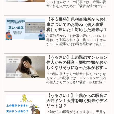
ていませんか？この記事では、近隣の騒
音に悩む人のために「騒音苦情の代行業
者」を紹介します。足音・物音などの騒
音に悩んでいるけど、直接伝えるのには
抵抗がある人はぜひご覧ください。
【不安爆発】県税事務所からお仕
事についてのお尋ね（個人事業
税）が届いた！対応した結果は？
税事務所から「お仕事内容についてのお
尋ね」が郵送されてきて焦っていません
か？この記事ではお尋ね経験者である私
が、「お仕事内容についてのお尋ね」が
届いたときの対処法・正しい書き方を解
説します。税理士にアドバイスをもらっ
【うるさい】上の階のマンション
た内容です。「間違った回答は避けた
住人からの騒音・振動で頭がおか
い」「安心したい」と考える人はぜひご
しくなりそうになった私がおすす
覧ください。
めする対策グッズ
上の階の住人からの騒音に悩んでいませ
んか？この記事では、マンションの上階
の住人からのうるさい騒音・振動に悩ん
だ筆者が実際に試して効果のあった対策
を紹介します。効果のなかった対策も紹
介するので、騒音に悩んでいる方はぜひ
【うるさい！】上階からの騒音に
ご覧ください。
天井ドン！天井を叩く効果やデメ
リットは？
上階からの騒音がうるさすぎて、天井を