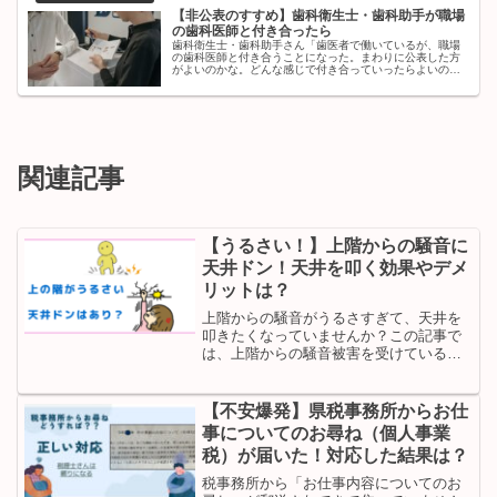
【非公表のすすめ】歯科衛生士・歯科助手が職場
の歯科医師と付き合ったら
歯科衛生士・歯科助手さん「歯医者で働いているが、職場
の歯科医師と付き合うことになった。まわりに公表した方
がよいのかな。どんな感じで付き合っていったらよいのだ
ろう...」本記事ではこういった疑問にこたえます。■ 本記
事の内容この記事を書いてい...
関連記事
【うるさい！】上階からの騒音に
天井ドン！天井を叩く効果やデメ
リットは？
上階からの騒音がうるさすぎて、天井を
叩きたくなっていませんか？この記事で
は、上階からの騒音被害を受けている筆
者が、天井を叩く効果やリスク・天井ド
ン以外の対策を紹介します。上階からの
騒音に悩んでいる人はぜひご覧くださ
【不安爆発】県税事務所からお仕
い。
事についてのお尋ね（個人事業
税）が届いた！対応した結果は？
税事務所から「お仕事内容についてのお