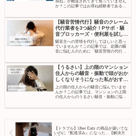
尋ね」が郵送されてきて焦っていません
か？この記事ではお尋ね経験者である私
が、「お仕事内容についてのお尋ね」が
届いたときの対処法・正しい書き方を解
説します。税理士にアドバイスをもらっ
【騒音苦情代行】騒音のクレーム
た内容です。「間違った回答は避けた
代行業者を3つ紹介！Pサポ・騒
い」「安心したい」と考える人はぜひご
音ブロッカーズ・便利屋を試した
覧ください。
結果は？
騒音主への苦情を代行してほしいと思っ
ていませんか？この記事では、近隣の騒
音に悩む人のために「騒音苦情の代行業
者」を紹介します。足音・物音などの騒
音に悩んでいるけど、直接伝えるのには
抵抗がある人はぜひご覧ください。
【うるさい】上の階のマンション
住人からの騒音・振動で頭がおか
しくなりそうになった私がおすす
めする対策グッズ
上の階の住人からの騒音に悩んでいませ
んか？この記事では、マンションの上階
の住人からのうるさい騒音・振動に悩ん
だ筆者が実際に試して効果のあった対策
を紹介します。効果のなかった対策も紹
介するので、騒音に悩んでいる方はぜひ
ご覧ください。
【トラブル】Uber Eats の商品が届いてな
いのに『配達済み』になった…【解決方