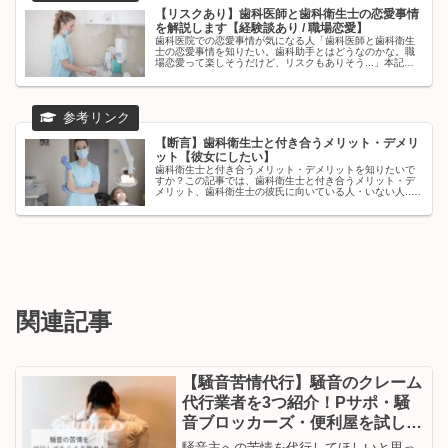
【リスクあり】歯科医師と歯科衛生士の恋愛事情
を解説します【経験談あり / 職場恋愛】
歯科医院での恋愛事情が気になる人「歯科医師と歯科衛生
士の恋愛事情を知りたい。歯科助手とはどうなのかな。職
場恋愛って楽しそうだけど、リスクもありそう...」本記事
ではこういった疑問にこたえます。✔︎ この記事を書いたひ
と名もなき歯医者この記事...
【断言】歯科衛生士と付き合うメリット・デメリ
ット【彼女にしたい】
歯科衛生士と付き合うメリット・デメリットを知りたいで
すか？この記事では、歯科衛生士と付き合うメリット・デ
メリット、歯科衛生士の彼氏に向いている人・いない人...
を紹介します。歯科衛生士の彼女がほしい・気になる歯科
衛生士がいる...人はぜひご覧ください。
関連記事
【騒音苦情代行】騒音のクレーム
代行業者を3つ紹介！Pサポ・騒
音ブロッカーズ・便利屋を試した
結果は？
騒音主への苦情を代行してほしいと思っ