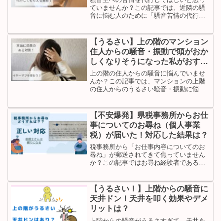
ていませんか？この記事では、近隣の騒
音に悩む人のために「騒音苦情の代行業
者」を紹介します。足音・物音などの騒
音に悩んでいるけど、直接伝えるのには
抵抗がある人はぜひご覧ください。
【うるさい】上の階のマンション
住人からの騒音・振動で頭がおか
しくなりそうになった私がおすす
めする対策グッズ
上の階の住人からの騒音に悩んでいませ
んか？この記事では、マンションの上階
の住人からのうるさい騒音・振動に悩ん
だ筆者が実際に試して効果のあった対策
を紹介します。効果のなかった対策も紹
介するので、騒音に悩んでいる方はぜひ
【不安爆発】県税事務所からお仕
ご覧ください。
事についてのお尋ね（個人事業
税）が届いた！対応した結果は？
税事務所から「お仕事内容についてのお
尋ね」が郵送されてきて焦っていません
か？この記事ではお尋ね経験者である私
が、「お仕事内容についてのお尋ね」が
届いたときの対処法・正しい書き方を解
説します。税理士にアドバイスをもらっ
【うるさい！】上階からの騒音に
た内容です。「間違った回答は避けた
天井ドン！天井を叩く効果やデメ
い」「安心したい」と考える人はぜひご
リットは？
覧ください。
上階からの騒音がうるさすぎて、天井を